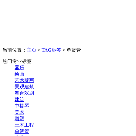
当前位置：
主页
>
TAG标签
> 单簧管
热门专业标签
器乐
绘画
艺术版画
景观建筑
舞台戏剧
建筑
中提琴
美术
雕塑
土木工程
单簧管