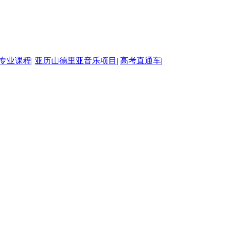
专业课程
|
亚历山德里亚音乐项目
|
高考直通车
|