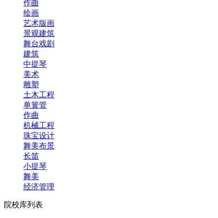
作曲
绘画
艺术版画
景观建筑
舞台戏剧
建筑
中提琴
美术
雕塑
土木工程
单簧管
作曲
机械工程
珠宝设计
舞美布景
长笛
小提琴
舞美
经济管理
院校库列表