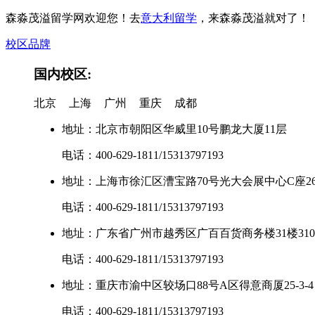
森淼茂溢留学网欢迎您！去
意大利留学
，来森淼茂溢就对了！
校区品牌
国内校区:
北京
上海
广州
重庆
成都
地址：北京市朝阳区华威里10号鹏龙大厦11层
电话：400-629-1811/15313797193
地址：上海市徐汇区漕宝路70号光大会展中心C座2
电话：400-629-1811/15313797193
地址：广东省广州市越秀区广百百货商务楼31楼3102-
电话：400-629-1811/15313797193
地址：重庆市渝中区较场口88号A区得意商厦25-3-4
电话：400-629-1811/15313797193