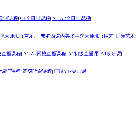
全日制课程
|
C1全日制课程
|
A1-A2全日制课程
|
院大师班（声乐、
|
弗罗西诺内美术学院大师班（纯艺
|
国际艺术
网校直播课程
|
A1-A2网校直播课程
|
A1初级直播课
|
A1晚班课
|
业词汇课程
|
高级听说课程
|
面试VIP突击课
|