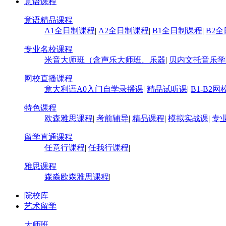
意语课程
意语精品课程
A1全日制课程
|
A2全日制课程
|
B1全日制课程
|
B2
专业名校课程
米音大师班（含声乐大师班、乐器
|
贝内文托音乐学
网校直播课程
意大利语A0入门自学录播课
|
精品试听课
|
B1-B2
特色课程
欧森雅思课程
|
考前辅导
|
精品课程
|
模拟实战课
|
专
留学直通课程
任意行课程
|
任我行课程
|
雅思课程
森淼欧森雅思课程
|
院校库
艺术留学
大师班