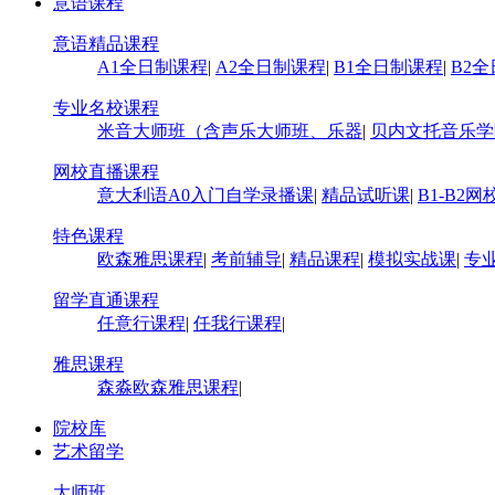
意语课程
意语精品课程
A1全日制课程
|
A2全日制课程
|
B1全日制课程
|
B2
专业名校课程
米音大师班（含声乐大师班、乐器
|
贝内文托音乐学
网校直播课程
意大利语A0入门自学录播课
|
精品试听课
|
B1-B2
特色课程
欧森雅思课程
|
考前辅导
|
精品课程
|
模拟实战课
|
专
留学直通课程
任意行课程
|
任我行课程
|
雅思课程
森淼欧森雅思课程
|
院校库
艺术留学
大师班