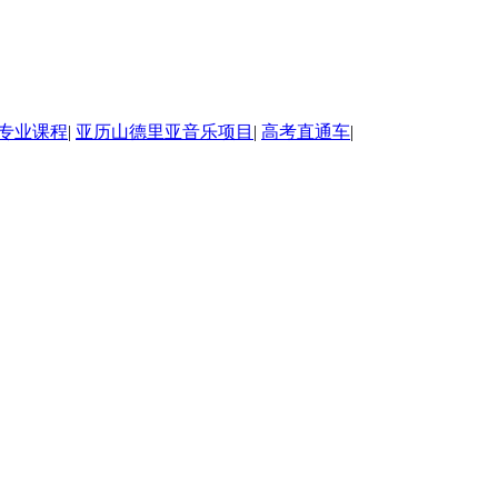
专业课程
|
亚历山德里亚音乐项目
|
高考直通车
|