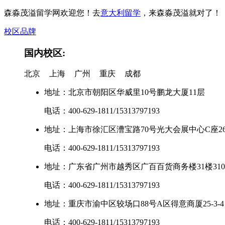
森淼茂溢留学网欢迎您！去
意大利留学
，来森淼茂溢就对了！
校区品牌
国内校区:
北京
上海
广州
重庆
成都
地址：北京市朝阳区华威里10号鹏龙大厦11层
电话：400-629-1811/15313797193
地址：上海市徐汇区漕宝路70号光大会展中心C座2
电话：400-629-1811/15313797193
地址：广东省广州市越秀区广百百货商务楼31楼3102-
电话：400-629-1811/15313797193
地址：重庆市渝中区较场口88号A区得意商厦25-3-4
电话：400-629-1811/15313797193