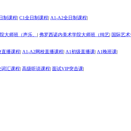
全日制课程
|
C1全日制课程
|
A1-A2全日制课程
|
院大师班（声乐、
|
弗罗西诺内美术学院大师班（纯艺
|
国际艺术
网校直播课程
|
A1-A2网校直播课程
|
A1初级直播课
|
A1晚班课
|
业词汇课程
|
高级听说课程
|
面试VIP突击课
|