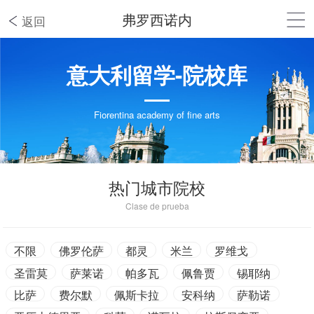
弗罗西诺内
返回
意大利留学-院校库
Fiorentina academy of fine arts
热门城市院校
Clase de prueba
不限
佛罗伦萨
都灵
米兰
罗维戈
圣雷莫
萨莱诺
帕多瓦
佩鲁贾
锡耶纳
比萨
费尔默
佩斯卡拉
安科纳
萨勒诺