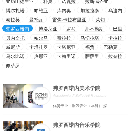
亚历山德里亚
科莫
诺瓦拉
拉斯佩齐亚
博尔扎诺
帕维亚
库内奥
加拉拉泰
乌迪内
泰拉莫
曼托瓦
雷焦·卡拉布里亚
莱切
弗罗西诺内
博洛尼亚
罗马
那不勒斯
巴里
贝内文托
帕尔马
费拉拉
马切拉塔
卡拉拉
威尼斯
卡坦扎罗
卡塔尼亚
福贾
巴勒莫
乌尔比诺
热那亚
卡梅里诺
萨萨里
拉奎拉
佩萨罗
弗罗西诺内美术学院
Accademia di Belle Arti Frosinone
优势专业：服装设计（本科）|媒
弗罗西诺内音乐学院