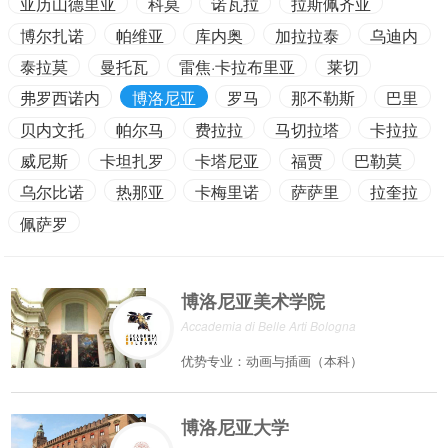
亚历山德里亚
科莫
诺瓦拉
拉斯佩齐亚
博尔扎诺
帕维亚
库内奥
加拉拉泰
乌迪内
泰拉莫
曼托瓦
雷焦·卡拉布里亚
莱切
弗罗西诺内
博洛尼亚
罗马
那不勒斯
巴里
贝内文托
帕尔马
费拉拉
马切拉塔
卡拉拉
威尼斯
卡坦扎罗
卡塔尼亚
福贾
巴勒莫
乌尔比诺
热那亚
卡梅里诺
萨萨里
拉奎拉
佩萨罗
博洛尼亚美术学院
Accademia di Belle Arti Bologna
优势专业：动画与插画（本科）
博洛尼亚大学