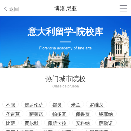
博洛尼亚
返回
意大利留学-院校库
Fiorentina academy of fine arts
热门城市院校
Clase de prueba
不限
佛罗伦萨
都灵
米兰
罗维戈
圣雷莫
萨莱诺
帕多瓦
佩鲁贾
锡耶纳
比萨
费尔默
佩斯卡拉
安科纳
萨勒诺