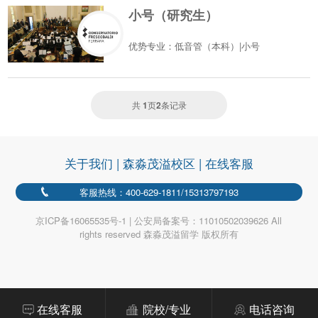
小号（研究生）
优势专业：低音管（本科）|小号
共
1
页
2
条记录
关于我们
|
森淼茂溢校区
|
在线客服
客服热线：400-629-1811/15313797193
京ICP备16065535号-1 | 公安局备案号：11010502039626 All
rights reserved 森淼茂溢留学 版权所有
在线客服
院校/专业
电话咨询