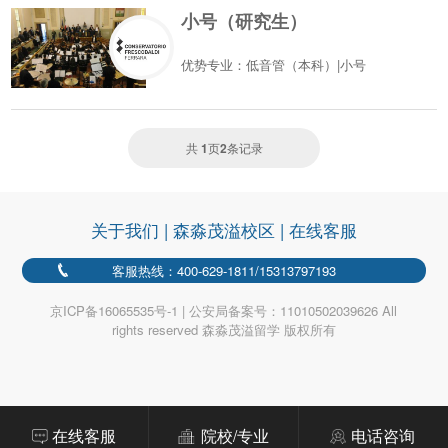
小号（研究生）
优势专业：低音管（本科）|小号
共
1
页
2
条记录
关于我们
|
森淼茂溢校区
|
在线客服
客服热线：400-629-1811/15313797193
京ICP备16065535号-1 | 公安局备案号：11010502039626 All
rights reserved 森淼茂溢留学 版权所有
在线客服
院校/专业
电话咨询