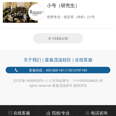
小号（研究生）
优势专业：低音管（本科）|小号
共
1
页
2
条记录
关于我们
|
森淼茂溢校区
|
在线客服
客服热线：400-629-1811/15313797193
京ICP备16065535号-1 | 公安局备案号：11010502039626 All
rights reserved 森淼茂溢留学 版权所有
在线客服
院校/专业
电话咨询