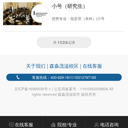
小号（研究生）
优势专业：低音管（本科）|小号
共
1
页
2
条记录
关于我们
|
森淼茂溢校区
|
在线客服
客服热线：400-629-1811/15313797193
京ICP备16065535号-1 | 公安局备案号：11010502039626 All
rights reserved 森淼茂溢留学 版权所有
在线客服
院校/专业
电话咨询