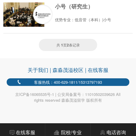
小号（研究生）
优势专业：低音管（本科）|小号
共
1
页
2
条记录
关于我们
|
森淼茂溢校区
|
在线客服
客服热线：400-629-1811/15313797193
京ICP备16065535号-1 | 公安局备案号：11010502039626 All
rights reserved 森淼茂溢留学 版权所有
在线客服
院校/专业
电话咨询