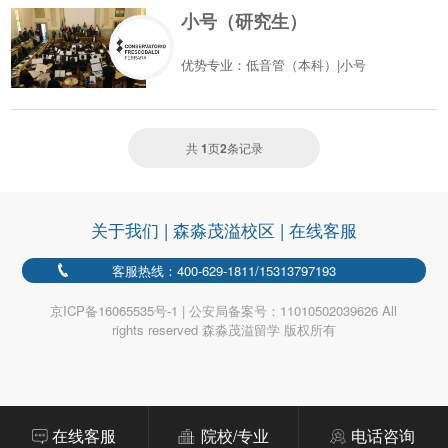
小号（研究生）
优势专业：低音管（本科）|小号
共
1
页
2
条记录
关于我们
|
森淼茂溢校区
|
在线客服
客服热线：400-629-1811/15313797193
京ICP备16065535号-1 | 公安局备案号：11010502039626 All
rights reserved 森淼茂溢留学 版权所有
在线客服
院校/专业
电话咨询